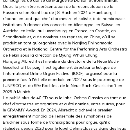
compagnies de danse de Marguerite Donlon et Boris Eifman.
Outre la première représentation de la reconstitution de la
Passion selon Saint Luc de J.S. Bach en 2024 à Hambourg, il
répond, en tant que chef d'orchestre et soliste, à de nombreuses
invitations à donner des concerts en Allemagne, en Suisse, en
Autriche, en Italie, au Luxembourg, en France, en Croatie, en
Scandinavie et, à de nombreuses reprises, en Chine, où il se
produit en tant qu'organiste avec le Nanjing Philharmonic
Orchestra et le National Centre for the Performing Arts Orchestra
de Pékin sous la direction de Myung Whun Chung.
Hansjörg Albrecht est membre du directoire de la Neue Bach-
Gesellschaft Leipzig. Il est également directeur artistique de
l'International Online Organ Festival (IOOF), organisé pour la
première fois à l'échelle mondiale en 2022 sous le patronage de
l'UNESCO, et du 99e Bachfest de la Neue Bach-Gesellschaft en
2025 à Munich.
Il a publié plus de 40 CD sous le label Oehms Classics en tant que
chef d'orchestre et organiste et a été nominé, entre autres, pour
le GRAMMY Award. En 2024, Albrecht a achevé le premier
enregistrement mondial de l'ensemble des symphonies de
Bruckner sous forme de transcriptions pour orgue, qu'il a
réalisées depuis 2020 pour le label OehmsClassics dans des lieux