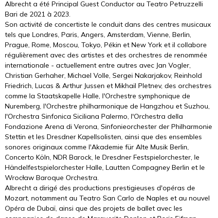
Albrecht a été Principal Guest Conductor au Teatro Petruzzelli
Bari de 2021 à 2023.
Son activité de concertiste le conduit dans des centres musicaux
tels que Londres, Paris, Angers, Amsterdam, Vienne, Berlin,
Prague, Rome, Moscou, Tokyo, Pékin et New York et il collabore
régulièrement avec des artistes et des orchestres de renommée
internationale - actuellement entre autres avec Jan Vogler,
Christian Gerhaher, Michael Volle, Sergei Nakarjakov, Reinhold
Friedrich, Lucas & Arthur Jussen et Mikhail Pletnev, des orchestres
comme la Staatskapelle Halle, l'Orchestre symphonique de
Nuremberg, l'Orchestre philharmonique de Hangzhou et Suzhou,
l'Orchestra Sinfonica Siciliana Palermo, l'Orchestra della
Fondazione Arena di Verona, Sinfonieorchester der Philharmonie
Stettin et les Dresdner Kapellsolisten, ainsi que des ensembles
sonores originaux comme l'Akademie für Alte Musik Berlin,
Concerto Köln, NDR Barock, le Dresdner Festspielorchester, le
Händelfestspielorchester Halle, Lautten Compagney Berlin et le
Wrocław Baroque Orchestra.
Albrecht a dirigé des productions prestigieuses d'opéras de
Mozart, notamment au Teatro San Carlo de Naples et au nouvel
Opéra de Dubaï, ainsi que des projets de ballet avec les