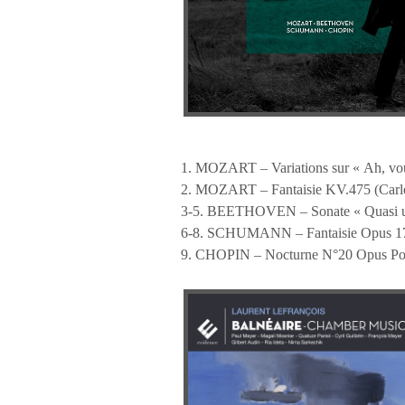
1. MOZART – Variations sur « Ah, vo
2. MOZART – Fantaisie KV.475 (Carl
3-5. BEETHOVEN – Sonate « Quasi una
6-8. SCHUMANN – Fantaisie Opus 17
9. CHOPIN – Nocturne N°20 Opus Pos