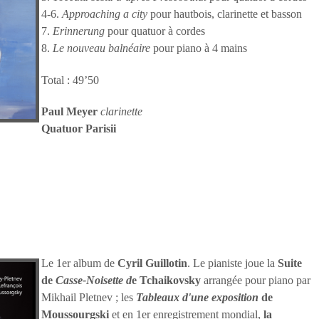
4-6.
Approaching a city
pour hautbois, clarinette et basson
7.
Erinnerung
pour quatuor à cordes
8.
Le nouveau balnéaire
pour piano à 4 mains
Total : 49’50
Paul Meyer
clarinette
Quatuor Parisii
Le 1er album de
Cyril Guillotin
. Le pianiste joue la
Suite
de
Casse-Noisette d
e Tchaikovsky
arrangée pour piano par
Mikhail Pletnev ; les
Tableaux d'une exposition
de
Moussourgski
et en 1er enregistrement mondial,
la