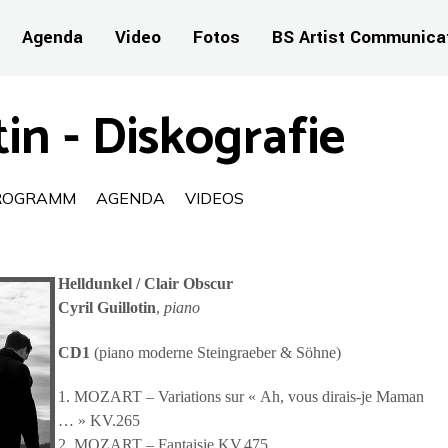
Agenda
Video
Fotos
BS Artist Communica
tin - Diskografie
ROGRAMM
AGENDA
VIDEOS
Helldunkel / Clair Obscur
Cyril Guillotin
,
piano
CD1
(piano moderne Steingraeber & Söhne)
1. MOZART – Variations sur « Ah, vous dirais-je Maman
… » KV.265
2. MOZART – Fantaisie KV.475