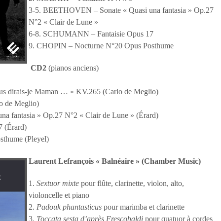
3-5. BEETHOVEN – Sonate « Quasi una fantasia » Op.27
N°2 « Clair de Lune »
6-8. SCHUMANN – Fantaisie Opus 17
9. CHOPIN – Nocturne N°20 Opus Posthume
CD2
(pianos anciens)
us dirais-je Maman … » KV.265 (Carlo de Meglio)
o de Meglio)
 fantasia » Op.27 N°2 « Clair de Lune » (Érard)
 (Érard)
thume (Pleyel)
Laurent Lefrançois « Balnéaire » (Chamber Music)
1.
Sextuor mixte
pour flûte, clarinette, violon, alto,
violoncelle et piano
2.
Padouk phantasticus
pour marimba et clarinette
3.
Toccata sesta d’après Frescobaldi
pour quatuor à cordes