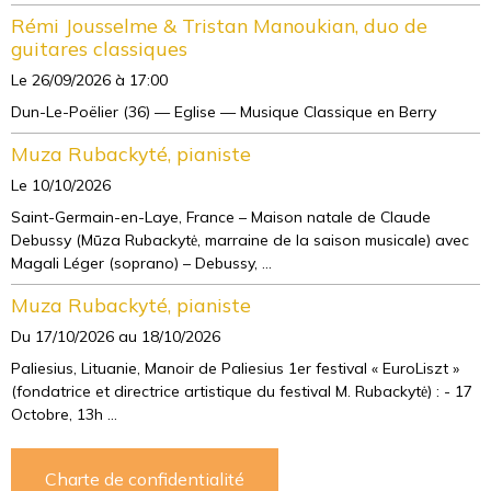
Rémi Jousselme & Tristan Manoukian, duo de
guitares classiques
Le 26/09/2026
à 17:00
Dun-Le-Poëlier (36) — Eglise — Musique Classique en Berry
Muza Rubackyté, pianiste
Le 10/10/2026
Saint-Germain-en-Laye, France – Maison natale de Claude
Debussy (Mūza Rubackytė, marraine de la saison musicale) avec
Magali Léger (soprano) – Debussy, ...
Muza Rubackyté, pianiste
Du 17/10/2026
au 18/10/2026
Paliesius, Lituanie, Manoir de Paliesius 1er festival « EuroLiszt »
(fondatrice et directrice artistique du festival M. Rubackytė) : - 17
Octobre, 13h ...
Charte de confidentialité