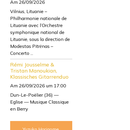
Am 26/09/2026
Vilnius, Lituanie –
Philharmonie nationale de
Lituanie avec l’Orchestre
symphonique national de
Lituanie, sous la direction de
Modestas Pitrėnas –
Concerto ...
Rémi Jousselme &
Tristan Manoukian,
Klassisches Gitarrenduo
Am 26/09/2026
um 17:00
Dun-Le-Poëlier (36) —
Eglise — Musique Classique
en Berry
Yuzuko Horigome,