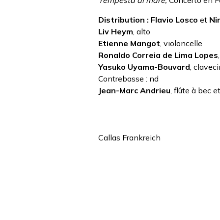
Tempesta di mare,
Concerto en 
Distribution :
Flavio Losco
et
Ni
Liv Heym
, alto
Etienne Mangot
, violoncelle
Ronaldo Correia de Lima Lopes
Yasuko Uyama-Bouvard
, clavec
Contrebasse : nd
Jean-Marc Andrieu
, flûte à bec e
Callas Frankreich