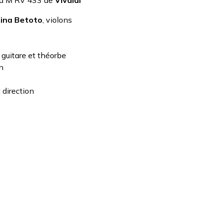
Fa M RV 433 de
Vivaldi
rina Betoto
, violons
, guitare et théorbe
in
t direction