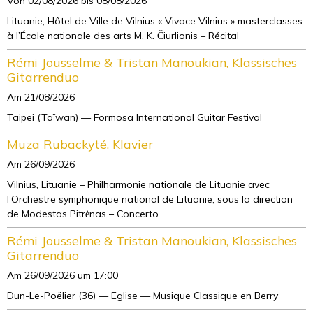
Von 02/08/2026
bis 08/08/2026
Lituanie, Hôtel de Ville de Vilnius « Vivace Vilnius » masterclasses
à l’École nationale des arts M. K. Čiurlionis – Récital
Rémi Jousselme & Tristan Manoukian, Klassisches
Gitarrenduo
Am 21/08/2026
Taipei (Taïwan) — Formosa International Guitar Festival
Muza Rubackyté, Klavier
Am 26/09/2026
Vilnius, Lituanie – Philharmonie nationale de Lituanie avec
l’Orchestre symphonique national de Lituanie, sous la direction
de Modestas Pitrėnas – Concerto ...
Rémi Jousselme & Tristan Manoukian, Klassisches
Gitarrenduo
Am 26/09/2026
um 17:00
Dun-Le-Poëlier (36) — Eglise — Musique Classique en Berry