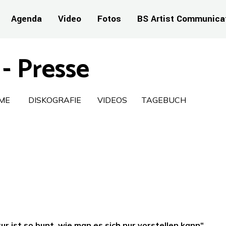
Agenda
Video
Fotos
BS Artist Communica
- Presse
ME
DISKOGRAFIE
VIDEOS
TAGEBUCH
tur ist so bunt, wie man es sich nur vorstellen kann“