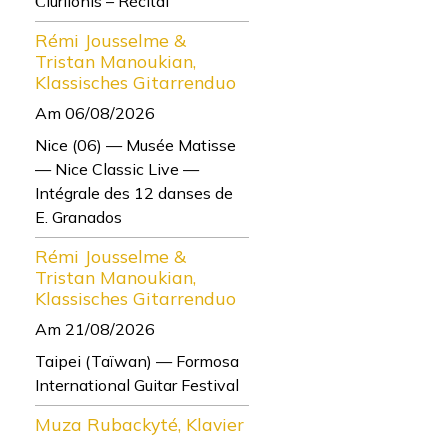
Čiurlionis – Récital
Rémi Jousselme &
Tristan Manoukian,
Klassisches Gitarrenduo
Am 06/08/2026
Nice (06) — Musée Matisse
— Nice Classic Live —
Intégrale des 12 danses de
E. Granados
Rémi Jousselme &
Tristan Manoukian,
Klassisches Gitarrenduo
Am 21/08/2026
Taipei (Taïwan) — Formosa
International Guitar Festival
Muza Rubackyté, Klavier