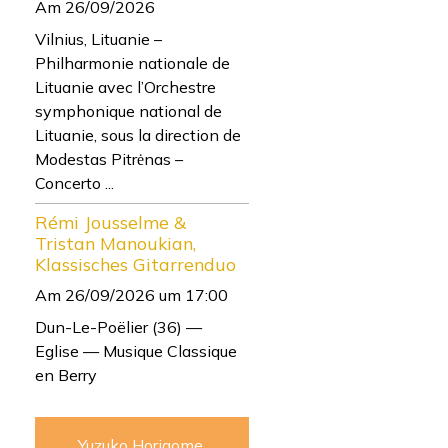
Am 26/09/2026
Vilnius, Lituanie –
Philharmonie nationale de
Lituanie avec l’Orchestre
symphonique national de
Lituanie, sous la direction de
Modestas Pitrėnas –
Concerto ...
Rémi Jousselme &
Tristan Manoukian,
Klassisches Gitarrenduo
Am 26/09/2026
um 17:00
Dun-Le-Poëlier (36) —
Eglise — Musique Classique
en Berry
Yuzuko Horigome,