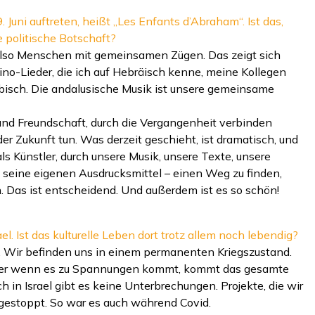
Juni auftreten, heißt „Les Enfants d’Abraham“. Ist das,
e politische Botschaft?
s, also Menschen mit gemeinsamen Zügen. Das zeigt sich
dino-Lieder, die ich auf Hebräisch kenne, meine Kollegen
abisch. Die andalusische Musik ist unsere gemeinsame
und Freundschaft, durch die Vergangenheit verbinden
er Zukunft tun. Was derzeit geschieht, ist dramatisch, und
ls Künstler, durch unsere Musik, unsere Texte, unsere
ch seine eigenen Ausdrucksmittel – einen Weg zu finden,
. Das ist entscheidend. Und außerdem ist es so schön!
ael. Ist das kulturelle Leben dort trotz allem noch lebendig?
. Wir befinden uns in einem permanenten Kriegszustand.
mmer wenn es zu Spannungen kommt, kommt das gesamte
h in Israel gibt es keine Unterbrechungen. Projekte, die wir
gestoppt. So war es auch während Covid.