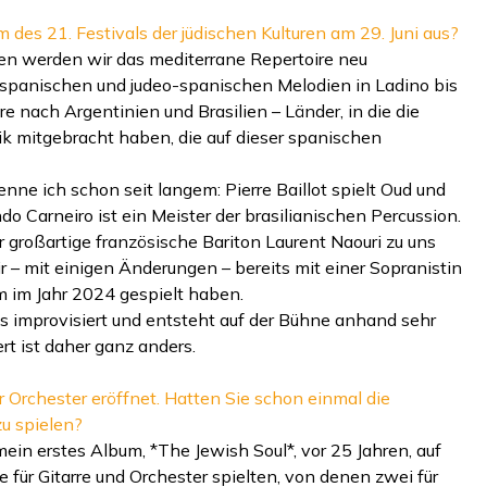
des 21. Festivals der jüdischen Kulturen am 29. Juni aus?
ren werden wir das mediterrane Repertoire neu
on spanischen und judeo-spanischen Melodien in Ladino bis
 nach Argentinien und Brasilien – Länder, in die die
ik mitgebracht haben, die auf dieser spanischen
enne ich schon seit langem: Pierre Baillot spielt Oud und
do Carneiro ist ein Meister der brasilianischen Percussion.
 großartige französische Bariton Laurent Naouri zu uns
ir – mit einigen Änderungen – bereits mit einer Sopranistin
m im Jahr 2024 gespielt haben.
ils improvisiert und entsteht auf der Bühne anhand sehr
rt ist daher ganz anders.
 Orchester eröffnet. Hatten Sie schon einmal die
zu spielen?
mein erstes Album, *The Jewish Soul*, vor 25 Jahren, auf
für Gitarre und Orchester spielten, von denen zwei für