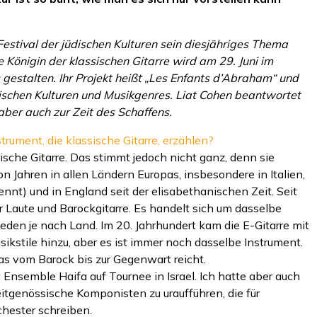
 Festival der jüdischen Kulturen sein diesjähriges Thema
 Königin der klassischen Gitarre wird am 29. Juni im
 gestalten. Ihr Projekt heißt „Les Enfants d’Abraham“ und
ischen Kulturen und Musikgenres. Liat Cohen beantwortet
 aber auch zur Zeit des Schaffens.
trument, die klassische Gitarre, erzählen?
nische Gitarre. Das stimmt jedoch nicht ganz, denn sie
on Jahren in allen Ländern Europas, insbesondere in Italien,
ennt) und in England seit der elisabethanischen Zeit. Seit
 Laute und Barockgitarre. Es handelt sich um dasselbe
eden je nach Land. Im 20. Jahrhundert kam die E-Gitarre mit
kstile hinzu, aber es ist immer noch dasselbe Instrument.
 das vom Barock bis zur Gegenwart reicht.
 Ensemble Haifa auf Tournee in Israel. Ich hatte aber auch
eitgenössische Komponisten zu uraufführen, die für
rchester schreiben.