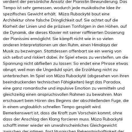
verdient der persönliche Ansatz der Pianistin Bewunderung. Das
Tempo ist sehr gemessen, wodurch jede musikalische Idee ihr
spezifisches Gewicht erhält. Mūza Rubackyté baut eine
Architektur ohne falsche Dringlichkeit auf. Sie achtet auf die
Klarheit der Linien und die präzisen Tonfolgen in den Höhen, auf
die Dynamik, die dieses Klavier mit seiner raffinierten Dosierung
der Pianissimi ermöglicht. Sie kämpft nicht wie in so vielen
anderen Interpretationen um den Ruhm, einen Himalaya der
Musik zu bezwingen. Stattdessen offenbart sie ein wenig von
sich selbst und riskiert dabei, ihr Spiel etwas zu versteifen, um die
Spannung nicht abfließen zu lassen: So endet eine Phrase etwas
abrupt, weil man die Ungeduld spürt, die Erzählung nicht zu
unterbrechen. Im Spiel von Mūza Rubackyté (abgesehen von ihren
beeindruckenden technischen Fähigkeiten) liegt das Paradox,
eine ganz romantische und impulsive Emotion zu vermitteln und
gleichzeitig einen anspruchsvollen Rahmen zu bewahren. Man
erschauert beim Hören des Beginns der abschließenden Fuge, die
in einem unglaublich schnellen Tempo gespielt wird.
Bemerkenswert ist, dass die Kraft zum Vorschein kommt, ohne
dass der Anschlag den Klang forcieren muss. Mūza Rubackyté
schafft immer wieder ein unwahrscheinliches Gleichgewicht
zwischen der intimen, fast liturgischen Bekenntnishaftigkeit der