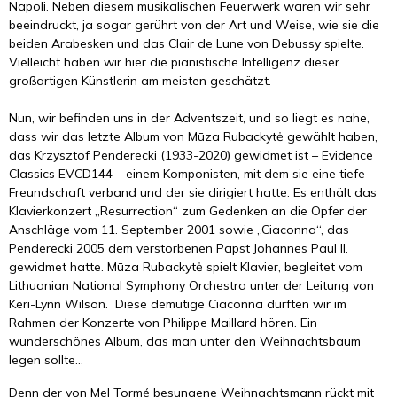
Napoli. Neben diesem musikalischen Feuerwerk waren wir sehr
beeindruckt, ja sogar gerührt von der Art und Weise, wie sie die
beiden Arabesken und das Clair de Lune von Debussy spielte.
Vielleicht haben wir hier die pianistische Intelligenz dieser
großartigen Künstlerin am meisten geschätzt.
Nun, wir befinden uns in der Adventszeit, und so liegt es nahe,
dass wir das letzte Album von Mūza Rubackytė gewählt haben,
das Krzysztof Penderecki (1933-2020) gewidmet ist – Evidence
Classics EVCD144 – einem Komponisten, mit dem sie eine tiefe
Freundschaft verband und der sie dirigiert hatte. Es enthält das
Klavierkonzert „Resurrection“ zum Gedenken an die Opfer der
Anschläge vom 11. September 2001 sowie „Ciaconna“, das
Penderecki 2005 dem verstorbenen Papst Johannes Paul II.
gewidmet hatte. Mūza Rubackytė spielt Klavier, begleitet vom
Lithuanian National Symphony Orchestra unter der Leitung von
Keri-Lynn Wilson. Diese demütige Ciaconna durften wir im
Rahmen der Konzerte von Philippe Maillard hören. Ein
wunderschönes Album, das man unter den Weihnachtsbaum
legen sollte...
Denn der von Mel Tormé besungene Weihnachtsmann rückt mit