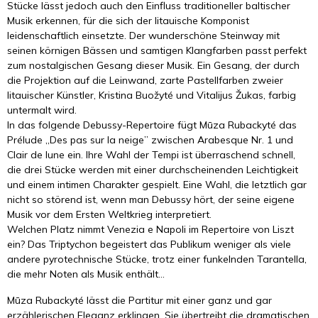
Stücke lässt jedoch auch den Einfluss traditioneller baltischer
Musik erkennen, für die sich der litauische Komponist
leidenschaftlich einsetzte. Der wunderschöne Steinway mit
seinen körnigen Bässen und samtigen Klangfarben passt perfekt
zum nostalgischen Gesang dieser Musik. Ein Gesang, der durch
die Projektion auf die Leinwand, zarte Pastellfarben zweier
litauischer Künstler, Kristina Buožyté und Vitalijus Žukas, farbig
untermalt wird.
In das folgende Debussy-Repertoire fügt Mūza Rubackyté das
Prélude „Des pas sur la neige” zwischen Arabesque Nr. 1 und
Clair de lune ein. Ihre Wahl der Tempi ist überraschend schnell,
die drei Stücke werden mit einer durchscheinenden Leichtigkeit
und einem intimen Charakter gespielt. Eine Wahl, die letztlich gar
nicht so störend ist, wenn man Debussy hört, der seine eigene
Musik vor dem Ersten Weltkrieg interpretiert.
Welchen Platz nimmt Venezia e Napoli im Repertoire von Liszt
ein? Das Triptychon begeistert das Publikum weniger als viele
andere pyrotechnische Stücke, trotz einer funkelnden Tarantella,
die mehr Noten als Musik enthält...
Mūza Rubackyté lässt die Partitur mit einer ganz und gar
erzählerischen Eleganz erklingen. Sie übertreibt die dramatischen