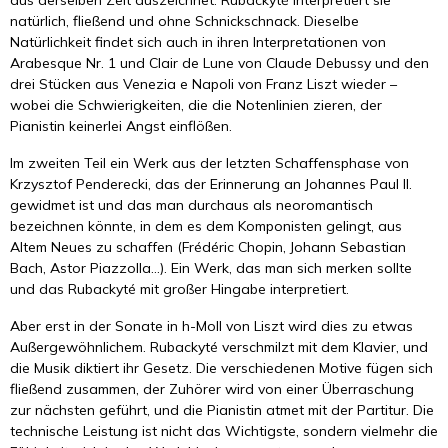
aus derselben Zeit auszeichnet. Rubackytė interpretiert sie
natürlich, fließend und ohne Schnickschnack. Dieselbe
Natürlichkeit findet sich auch in ihren Interpretationen von
Arabesque Nr. 1 und Clair de Lune von Claude Debussy und den
drei Stücken aus Venezia e Napoli von Franz Liszt wieder –
wobei die Schwierigkeiten, die die Notenlinien zieren, der
Pianistin keinerlei Angst einflößen.
Im zweiten Teil ein Werk aus der letzten Schaffensphase von
Krzysztof Penderecki, das der Erinnerung an Johannes Paul II.
gewidmet ist und das man durchaus als neoromantisch
bezeichnen könnte, in dem es dem Komponisten gelingt, aus
Altem Neues zu schaffen (Frédéric Chopin, Johann Sebastian
Bach, Astor Piazzolla…). Ein Werk, das man sich merken sollte
und das Rubackyté mit großer Hingabe interpretiert.
Aber erst in der Sonate in h-Moll von Liszt wird dies zu etwas
Außergewöhnlichem. Rubackyté verschmilzt mit dem Klavier, und
die Musik diktiert ihr Gesetz. Die verschiedenen Motive fügen sich
fließend zusammen, der Zuhörer wird von einer Überraschung
zur nächsten geführt, und die Pianistin atmet mit der Partitur. Die
technische Leistung ist nicht das Wichtigste, sondern vielmehr die