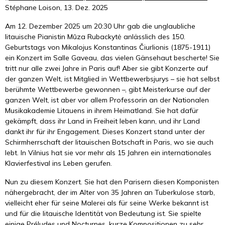
Stéphane Loison, 13. Dez. 2025
Am 12. Dezember 2025 um 20:30 Uhr gab die unglaubliche
litauische Pianistin Mūza Rubackytė anlässlich des 150.
Geburtstags von Mikalojus Konstantinas Čiurlionis (1875-1911)
ein Konzert im Salle Gaveau, das vielen Gänsehaut bescherte! Sie
tritt nur alle zwei Jahre in Paris auf! Aber sie gibt Konzerte auf
der ganzen Welt, ist Mitglied in Wettbewerbsjurys – sie hat selbst
berühmte Wettbewerbe gewonnen –, gibt Meisterkurse auf der
ganzen Welt, ist aber vor allem Professorin an der Nationalen
Musikakademie Litauens in ihrem Heimatland. Sie hat dafür
gekämpft, dass ihr Land in Freiheit leben kann, und ihr Land
dankt ihr für ihr Engagement. Dieses Konzert stand unter der
Schirmherrschaft der litauischen Botschaft in Paris, wo sie auch
lebt. In Vilnius hat sie vor mehr als 15 Jahren ein internationales
Klavierfestival ins Leben gerufen.
Nun zu diesem Konzert. Sie hat den Parisern diesen Komponisten
nähergebracht, der im Alter von 35 Jahren an Tuberkulose starb,
vielleicht eher für seine Malerei als für seine Werke bekannt ist
und für die litauische Identität von Bedeutung ist. Sie spielte
einige Préludes und Nocturnes, kurze Kompositionen zu sehr