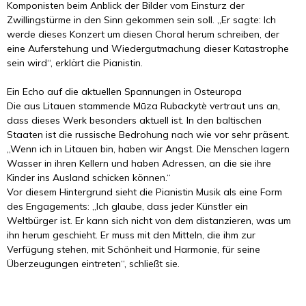
Komponisten beim Anblick der Bilder vom Einsturz der
Zwillingstürme in den Sinn gekommen sein soll. „Er sagte: Ich
werde dieses Konzert um diesen Choral herum schreiben, der
eine Auferstehung und Wiedergutmachung dieser Katastrophe
sein wird“, erklärt die Pianistin.
Ein Echo auf die aktuellen Spannungen in Osteuropa
Die aus Litauen stammende Mūza Rubackytè vertraut uns an,
dass dieses Werk besonders aktuell ist. In den baltischen
Staaten ist die russische Bedrohung nach wie vor sehr präsent.
„Wenn ich in Litauen bin, haben wir Angst. Die Menschen lagern
Wasser in ihren Kellern und haben Adressen, an die sie ihre
Kinder ins Ausland schicken können.“
Vor diesem Hintergrund sieht die Pianistin Musik als eine Form
des Engagements: „Ich glaube, dass jeder Künstler ein
Weltbürger ist. Er kann sich nicht von dem distanzieren, was um
ihn herum geschieht. Er muss mit den Mitteln, die ihm zur
Verfügung stehen, mit Schönheit und Harmonie, für seine
Überzeugungen eintreten“, schließt sie.