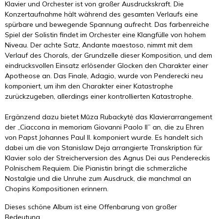
Klavier und Orchester ist von großer Ausdruckskraft. Die
Konzertaufnahme hält während des gesamten Verlaufs eine
spürbare und bewegende Spannung aufrecht. Das farbenreiche
Spiel der Solistin findet im Orchester eine Klangfülle von hohem
Niveau. Der achte Satz, Andante maestoso, nimmt mit dem
Verlauf des Chorals, der Grundzelle dieser Komposition, und dem
eindrucksvollen Einsatz erlösender Glocken den Charakter einer
Apotheose an. Das Finale, Adagio, wurde von Penderecki neu
komponiert, um ihm den Charakter einer Katastrophe
zurückzugeben, allerdings einer kontrollierten Katastrophe.
Ergänzend dazu bietet Mūza Rubackytė das Klavierarrangement
der „Ciaccona in memoriam Giovanni Paolo II” an, die zu Ehren
von Papst Johannes Paul II. komponiert wurde. Es handelt sich
dabei um die von Stanislaw Deja arrangierte Transkription für
Klavier solo der Streicherversion des Agnus Dei aus Pendereckis
Polnischem Requiem. Die Pianistin bringt die schmerzliche
Nostalgie und die Unruhe zum Ausdruck, die manchmal an
Chopins Kompositionen erinnern.
Dieses schöne Album ist eine Offenbarung von großer
Bedeutung.