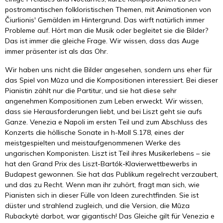
postromantischen folkloristischen Themen, mit Animationen von
Čiurlionis' Gemälden im Hintergrund. Das wirft natürlich immer
Probleme auf. Hört man die Musik oder begleitet sie die Bilder?
Das ist immer die gleiche Frage. Wir wissen, dass das Auge
immer präsenter ist als das Ohr.
Wir haben uns nicht die Bilder angesehen, sondern uns eher für
das Spiel von Mūza und die Kompositionen interessiert. Bei dieser
Pianistin zählt nur die Partitur, und sie hat diese sehr
angenehmen Kompositionen zum Leben erweckt. Wir wissen,
dass sie Herausforderungen liebt, und bei Liszt geht sie aufs
Ganze. Venezia e Napoli im ersten Teil und zum Abschluss des
Konzerts die höllische Sonate in h-Moll S.178, eines der
meistgespielten und meistaufgenommenen Werke des
ungarischen Komponisten. Liszt ist Teil ihres Musikerlebens – sie
hat den Grand Prix des Liszt-Bartók-Klavierwettbewerbs in
Budapest gewonnen. Sie hat das Publikum regelrecht verzaubert,
und das zu Recht. Wenn man ihr zuhört, fragt man sich, wie
Pianisten sich in dieser Fülle von Ideen zurechtfinden. Sie ist
düster und strahlend zugleich, und die Version, die Mūza
Rubackytė darbot, war gigantisch! Das Gleiche gilt für Venezia e