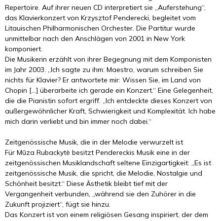
Repertoire. Auf ihrer neuen CD interpretiert sie „Auferstehung“,
das Klavierkonzert von Krzysztof Penderecki, begleitet vom
Litauischen Philharmonischen Orchester. Die Partitur wurde
unmittelbar nach den Anschlägen von 2001 in New York
komponiert.
Die Musikerin erzählt von ihrer Begegnung mit dem Komponisten
im Jahr 2003. „Ich sagte zu ihm: Maestro, warum schreiben Sie
nichts für Klavier? Er antwortete mir: Wissen Sie, im Land von
Chopin […] überarbeite ich gerade ein Konzert.“ Eine Gelegenheit,
die die Pianistin sofort ergriff. „Ich entdeckte dieses Konzert von
außergewöhnlicher Kraft, Schwierigkeit und Komplexität. Ich habe
mich darin verliebt und bin immer noch dabei.“
Zeitgenössische Musik, die in der Melodie verwurzelt ist
Für Mūza Rubackytè besitzt Pendereckis Musik eine in der
zeitgenössischen Musiklandschaft seltene Einzigartigkeit: „Es ist
zeitgenössische Musik, die spricht, die Melodie, Nostalgie und
Schönheit besitzt.“ Diese Ästhetik bleibt tief mit der
Vergangenheit verbunden, „während sie den Zuhörer in die
Zukunft projiziert“, fügt sie hinzu.
Das Konzert ist von einem religiösen Gesang inspiriert, der dem