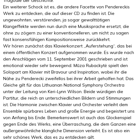
Tragödie der Geschichte.
Ein weiterer Schock ist es, die andere Facette von Pendereckis
Werk zu entdecken, die auf dieser CD zu finden ist. Die
ungewohnten, verstörenden, ja sogar gewalttätigen
Klangeffekte werden nun durch eine Musiksprache ersetzt, die
ohne zu zögern zu einer konventionelleren, um nicht zu sagen
fast konsensfähigen Kompositionsweise zurückkehrt.
Wir hören zunächst das Klavierkonzert „Auferstehung“, das bei
einem öffentlichen Konzert aufgenommen wurde. Es wurde nach
den Anschlägen vom 11. September 2001 geschrieben und ist
emotional wieder sehr bewegend. Mūza Rubackytė spielt den
Solopart am Klavier mit Bravour und Inspiration, wobei ihr die
Nähe zu Penderecki zweifellos bei ihrer Arbeit geholfen hat. Das
Gleiche gilt für das Lithuanan National Symphony Orchestra
unter der Leitung von Keri-Lynn Wilson. Beide würdigen die
Partitur, die reich an unterschiedlichen Bildern und Stimmungen
ist. Die Harmonie zwischen Klavier und Orchester verleiht dem
Ensemble spürbares Leben und große Energie und begeistert uns
von Anfang bis Ende. Bemerkenswert ist auch das Glockenspiel
gegen Ende des Werks, eine Überraschung, die dem Ganzen eine
außergewöhnliche klangliche Dimension verleiht. Es ist also ein
sehr schönes Werk, das es zu entdecken gilt.