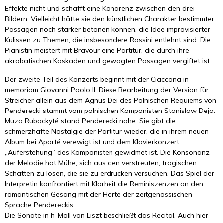
Effekte nicht und schafft eine Kohärenz zwischen den drei
Bildern. Vielleicht hätte sie den künstlichen Charakter bestimmter
Passagen noch stärker betonen können, die Idee improvisierter
Kulissen zu Themen, die insbesondere Rossini entlehnt sind. Die
Pianistin meistert mit Bravour eine Partitur, die durch ihre
akrobatischen Kaskaden und gewagten Passagen vergiftet ist.
Der zweite Teil des Konzerts beginnt mit der Ciaccona in
memoriam Giovanni Paolo II. Diese Bearbeitung der Version für
Streicher allein aus dem Agnus Dei des Polnischen Requiems von
Penderecki stammt vom polnischen Komponisten Stanislaw Deja.
Mūza Rubackyté stand Penderecki nahe. Sie gibt die
schmerzhafte Nostalgie der Partitur wieder, die in ihrem neuen
Album bei Aparté verewigt ist und dem Klavierkonzert
„Auferstehung” des Komponisten gewidmet ist. Die Konsonanz
der Melodie hat Mühe, sich aus den verstreuten, tragischen
Schatten zu lösen, die sie zu erdrücken versuchen. Das Spiel der
Interpretin konfrontiert mit Klarheit die Reminiszenzen an den
romantischen Gesang mit der Härte der zeitgenössischen
Sprache Pendereckis.
Die Sonate in h-Moll von Liszt beschließt das Recital. Auch hier