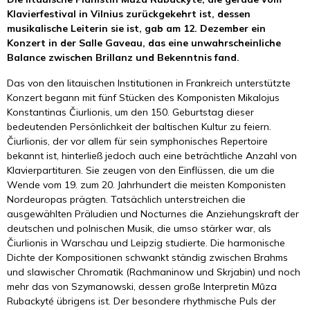
Klavierfestival in Vilnius zurückgekehrt ist, dessen
musikalische Leiterin sie ist, gab am 12. Dezember ein
Konzert in der Salle Gaveau, das eine unwahrscheinliche
Balance zwischen Brillanz und Bekenntnis fand.
Das von den litauischen Institutionen in Frankreich unterstützte
Konzert begann mit fünf Stücken des Komponisten Mikalojus
Konstantinas Čiurlionis, um den 150. Geburtstag dieser
bedeutenden Persönlichkeit der baltischen Kultur zu feiern.
Čiurlionis, der vor allem für sein symphonisches Repertoire
bekannt ist, hinterließ jedoch auch eine beträchtliche Anzahl von
Klavierpartituren. Sie zeugen von den Einflüssen, die um die
Wende vom 19. zum 20. Jahrhundert die meisten Komponisten
Nordeuropas prägten. Tatsächlich unterstreichen die
ausgewählten Präludien und Nocturnes die Anziehungskraft der
deutschen und polnischen Musik, die umso stärker war, als
Čiurlionis in Warschau und Leipzig studierte. Die harmonische
Dichte der Kompositionen schwankt ständig zwischen Brahms
und slawischer Chromatik (Rachmaninow und Skrjabin) und noch
mehr das von Szymanowski, dessen große Interpretin Mūza
Rubackyté übrigens ist. Der besondere rhythmische Puls der