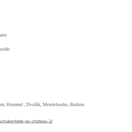
iano
ncelle
ven, Hummel , Dvořák, Mendelssohn, Brahms
/schubertiade-au-chateau-2/