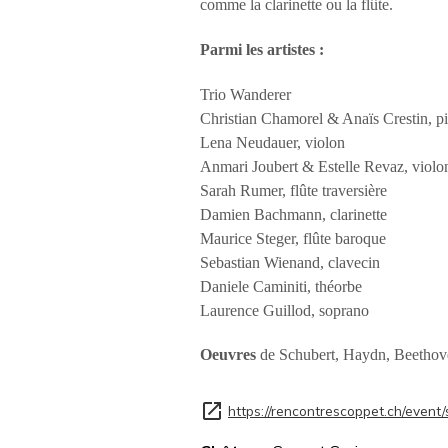
comme la clarinette ou la flûte.
Parmi les artistes :
Trio Wanderer
Christian Chamorel & Anaïs Crestin, p
Lena Neudauer, violon
Anmari Joubert & Estelle Revaz, violo
Sarah Rumer, flûte traversière
Damien Bachmann, clarinette
Maurice Steger, flûte baroque
Sebastian Wienand, clavecin
Daniele Caminiti, théorbe
Laurence Guillod, soprano
Oeuvres
de Schubert, Haydn, Beetho
https://rencontrescoppet.ch/event