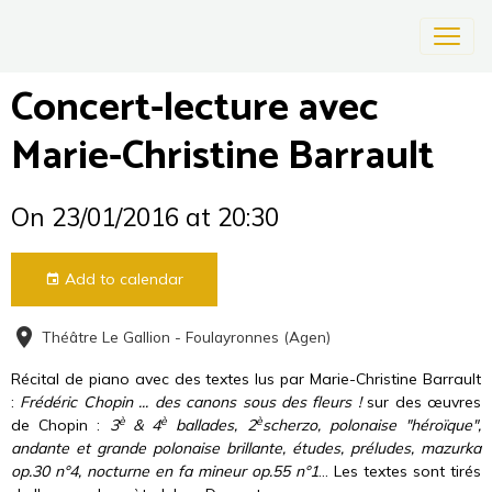
Concert-lecture avec
Marie-Christine Barrault
On 23/01/2016
at 20:30
Add to calendar
Théâtre Le Gallion - Foulayronnes (Agen)
Récital de piano avec des textes lus par Marie-Christine Barrault
:
Frédéric Chopin ... des canons sous des fleurs !
sur des œuvres
è
è
è
de Chopin :
3
& 4
ballades, 2
scherzo, polonaise "héroïque",
andante et grande polonaise brillante, études, préludes, mazurka
op.30 n°4, nocturne en fa mineur op.55 n°1
... Les textes sont tirés