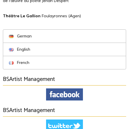
de l'œuvre du poète Jehan Despert
Théâtre Le Gallion
Foulayronnes (Agen)
German
English
French
BSArtist Management
BSArtist Management