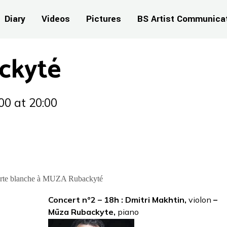
Diary
Videos
Pictures
BS Artist Communica
ckyté
00
at 20:00
. Carte blanche à MUZA Rubackyté
Concert n°2 – 18h : Dmitri Makhtin,
violon
–
Mūza Rubackyte,
piano