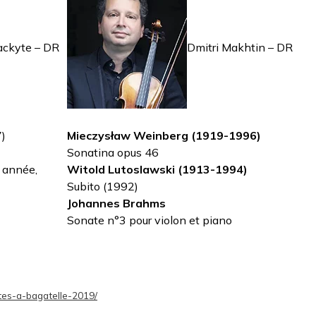
ckyte – DR
Dmitri Makhtin – DR
7)
Mieczysław Weinberg (1919-1996)
Sonatina opus 46
 année,
Witold Lutoslawski (1913-1994)
Subito (1992)
Johannes Brahms
Sonate n°3 pour violon et piano
istes-a-bagatelle-2019/