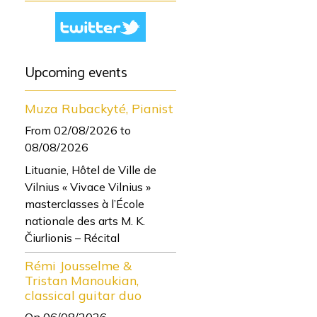
Upcoming events
Muza Rubackyté, Pianist
From 02/08/2026
to
08/08/2026
Lituanie, Hôtel de Ville de
Vilnius « Vivace Vilnius »
masterclasses à l’École
nationale des arts M. K.
Čiurlionis – Récital
Rémi Jousselme &
Tristan Manoukian,
classical guitar duo
On 06/08/2026