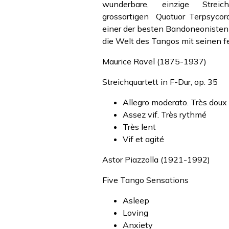
wunderbare, einzige Streic
grossartigen Quatuor Terpsycord
einer der besten Bandoneonisten 
die Welt des Tangos mit seinen
Maurice Ravel (1875-1937)
Streichquartett in F-Dur, op. 35
Allegro moderato. Très doux
Assez vif. Très rythmé
Très lent
Vif et agité
Astor Piazzolla (1921-1992)
Five Tango Sensations
Asleep
Loving
Anxiety