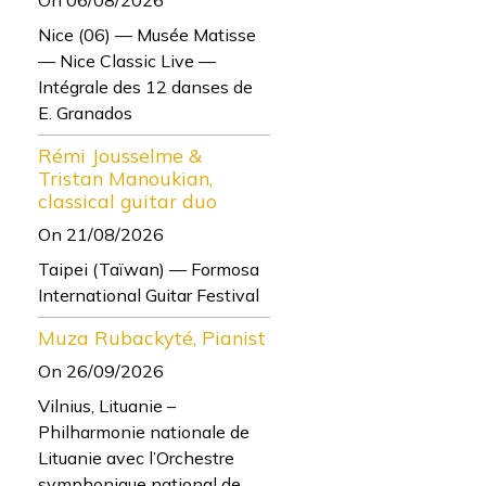
Nice (06) — Musée Matisse
— Nice Classic Live —
Intégrale des 12 danses de
E. Granados
Rémi Jousselme &
Tristan Manoukian,
classical guitar duo
On 21/08/2026
Taipei (Taïwan) — Formosa
International Guitar Festival
Muza Rubackyté, Pianist
On 26/09/2026
Vilnius, Lituanie –
Philharmonie nationale de
Lituanie avec l’Orchestre
symphonique national de