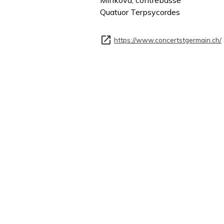
Minkova, contrebasse
Quatuor Terpsycordes
https://www.concertstgermain.ch/