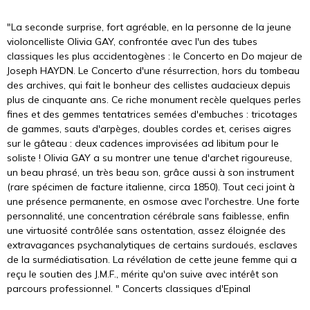
"La seconde surprise, fort agréable, en la personne de la jeune
violoncelliste Olivia GAY, confrontée avec l'un des tubes
classiques les plus accidentogènes : le Concerto en Do majeur de
Joseph HAYDN. Le Concerto d'une résurrection, hors du tombeau
des archives, qui fait le bonheur des cellistes audacieux depuis
plus de cinquante ans. Ce riche monument recèle quelques perles
fines et des gemmes tentatrices semées d'embuches : tricotages
de gammes, sauts d'arpèges, doubles cordes et, cerises aigres
sur le gâteau : deux cadences improvisées ad libitum pour le
soliste ! Olivia GAY a su montrer une tenue d'archet rigoureuse,
un beau phrasé, un très beau son, grâce aussi à son instrument
(rare spécimen de facture italienne, circa 1850). Tout ceci joint à
une présence permanente, en osmose avec l'orchestre. Une forte
personnalité, une concentration cérébrale sans faiblesse, enfin
une virtuosité contrôlée sans ostentation, assez éloignée des
extravagances psychanalytiques de certains surdoués, esclaves
de la surmédiatisation. La révélation de cette jeune femme qui a
reçu le soutien des J.M.F., mérite qu'on suive avec intérêt son
parcours professionnel. " Concerts classiques d'Epinal