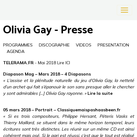
Olivia Gay - Presse
PROGRAMMES
DISCOGRAPHIE
VIDEOS
PRESENTATION
AGENDA
TELERAMA.FR
- Mai 2018 Lire
ICI
Diapason Mag – Mars 2018 – 4 Diapasons
« L’assise et la plénitude naturelle du jeu d’Olivia Gay, la netteté
d’un archet qui fait s’épanouir le son sans presque aller le chercher
y sont admirables […] Olivia Gay rayonne. »
Lire la suite
05 mars 2018 – Portrait – Classiquemaispashaasbeen.fr
« Si es trois compositeurs, Philippe Hersant, Pēteris Vasks et
Thierry Maillard, se situent dans le même horizon temporel, leurs
écritures sont très distinctes. Les réunir sur un même CD est ainsi
cohérent mais osé. Si le pari est réussi, c’est que le tout est réalisé