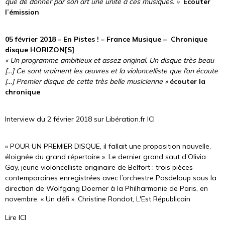
que de donner par son art une unité à ces musiques. »
Ecouter
l’émission
05 février 2018 – En Pistes ! – France Musique – Chronique
disque HORIZON[S]
« Un programme ambitieux et assez original. Un disque très beau
[…] Ce sont vraiment les œuvres et la violoncelliste que l’on écoute
[…] Premier disque de cette très belle musicienne »
écouter la
chronique
Interview du 2 février 2018 sur Libération.fr
ICI
« POUR UN PREMIER DISQUE, il fallait une proposition nouvelle,
éloignée du grand répertoire ». Le dernier grand saut d’Olivia
Gay, jeune violoncelliste originaire de Belfort : trois pièces
contemporaines enregistrées avec l’orchestre Pasdeloup sous la
direction de Wolfgang Doerner à la Philharmonie de Paris, en
novembre. « Un défi ». Christine Rondot, L'Est Républicain
Lire
ICI