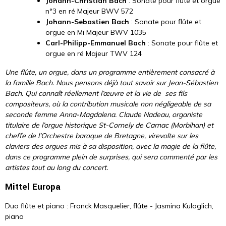
Johann-Christian Bach
: Sonate pour flûte et orgue
n°3 en ré Majeur BWV 572
Johann-Sebastien Bach
: Sonate pour flûte et
orgue en Mi Majeur BWV 1035
Carl-Philipp-Emmanuel Bach
: Sonate pour flûte et
orgue en ré Majeur TWV 124
Une flûte, un orgue, dans un programme entièrement consacré à
la famille Bach.
Nous pensons déjà tout savoir sur Jean-Sébastien
Bach. Qui connaît réellement l’œuvre et la vie de ses fils
compositeurs, où la contribution musicale non négligeable de sa
seconde femme Anna-Magdalena.
Claude Nadeau, organiste
titulaire de l’orgue historique St-Cornely de Carnac (Morbihan) et
cheffe de l’Orchestre baroque de Bretagne, virevolte sur les
claviers des orgues mis à sa disposition, avec la magie de la flûte,
dans ce programme plein de surprises, qui sera commenté par les
artistes tout au long du concert.
Mittel Europa
Duo flûte et piano : Franck Masquelier, flûte - Jasmina Kulaglich,
piano