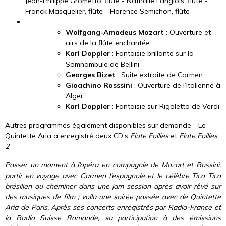
Jean-Philippe Grometto, flûte - Nathalie Langlois, flûte -
Franck Masquelier, flûte - Florence Semichon, flûte
Wolfgang-Amadeus Mozart
: Ouverture et
airs de la flûte enchantée
Karl Doppler
: Fantaisie brillante sur la
Somnambule de Bellini
Georges Bizet
: Suite extraite de Carmen
Gioachino Rosssini
: Ouverture de l’Italienne à
Alger
Karl Doppler
: Fantaisie sur Rigoletto de Verdi
Autres programmes également disponibles sur demande - Le
Quintette Aria a enregistré deux CD’s
Flute Follies
et
Flute Follies
2
Passer un moment à l’opéra en compagnie de Mozart et Rossini,
partir en voyage avec Carmen l’espagnole et le célèbre Tico Tico
brésilien ou cheminer dans une jam session après avoir rêvé sur
des musiques de film ; voilà une soirée passée avec de Quintette
Aria de Paris.
Après ses concerts enregistrés par Radio-France et
la Radio Suisse Romande, sa participation à des émissions