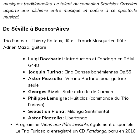
musiques traditionnelles. Le talent du comédien Stanislas Grassian
apporte une alchimie entre musique et poésie à ce spectacle
musical.
De Séville à Buenos-Aires
Trio Furioso - Thierry Boiteux, flûte - Franck Masquelier, flûte -
Adrien Maza, guitare
Luigi Boccherini
: Introduction et Fandago en Ré M
G448
Joaquin Turina
: Cinq Danses bohémiennes Op.55
Astor Piazzolla
: Verano Portano, pour guitare
seule
Georges Bizet
: Suite extraite de Carmen
Philippe Lemaigre
: Huit clos (commande du Trio
Furioso)
Sebastian Piana
: Milonga Sentimental
Astor Piazzolla
: Libertango
Programme
Viens une flûte invisible,
également disponible.
Le Trio Furioso a enregistré un CD
Fandango
, paru en 2016