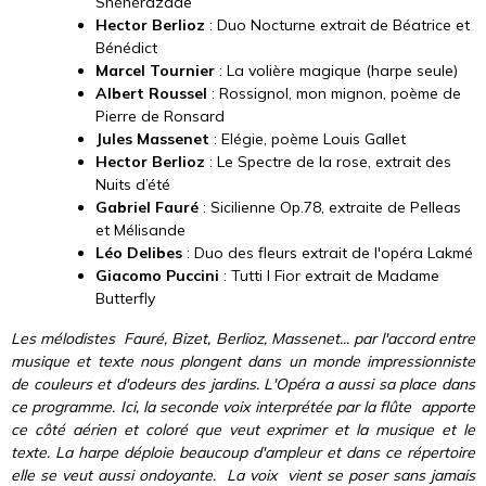
Shéhérazade
Hector Berlioz
: Duo Nocturne extrait de Béatrice et
Bénédict
Marcel Tournier
: La volière magique (harpe seule)
Albert Roussel
: Rossignol, mon mignon, poème de
Pierre de Ronsard
Jules Massenet
: Elégie, poème Louis Gallet
Hector Berlioz
: Le Spectre de la rose, extrait des
Nuits d’été
Gabriel Fauré
: Sicilienne Op.78, extraite de Pelleas
et Mélisande
Léo Delibes
: Duo des fleurs extrait de l'opéra Lakmé
Giacomo Puccini
: Tutti I Fior extrait de Madame
Butterfly
Les mélodistes Fauré, Bizet, Berlioz, Massenet... par l'accord entre
musique et texte nous plongent dans un monde impressionniste
de couleurs et d'odeurs des jardins. L'Opéra a aussi sa place dans
ce programme. Ici, la seconde voix interprétée par la flûte apporte
ce côté aérien et coloré que veut exprimer et la musique et le
texte. La harpe déploie beaucoup d'ampleur et dans ce répertoire
elle se veut aussi ondoyante. La voix vient se poser sans jamais