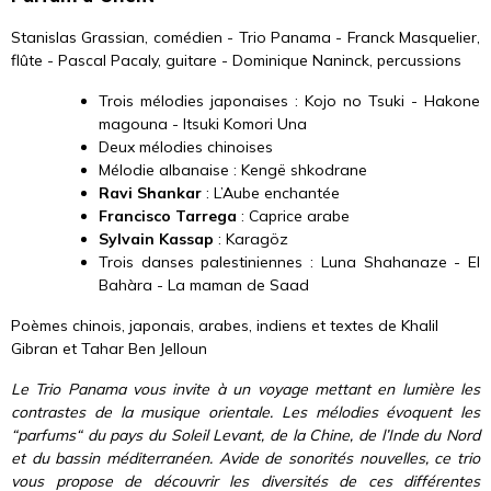
Stanislas Grassian, comédien - Trio Panama - Franck Masquelier,
flûte - Pascal Pacaly, guitare - Dominique Naninck, percussions
Trois mélodies japonaises : Kojo no Tsuki - Hakone
magouna - Itsuki Komori Una
Deux mélodies chinoises
Mélodie albanaise : Kengë shkodrane
Ravi Shankar
: L’Aube enchantée
Francisco Tarrega
: Caprice arabe
Sylvain Kassap
: Karagöz
Trois danses palestiniennes : Luna Shahanaze - El
Bahàra - La maman de Saad
Poèmes chinois, japonais, arabes, indiens et textes de Khalil
Gibran et Tahar Ben Jelloun
Le Trio Panama vous invite à un voyage mettant en lumière les
contrastes de la musique orientale. Les mélodies évoquent les
“parfums“ du pays du Soleil Levant, de la Chine, de l’Inde du Nord
et du bassin méditerranéen. Avide de sonorités nouvelles, ce trio
vous propose de découvrir les diversités de ces différentes