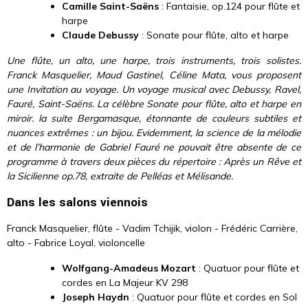
Camille Saint-Saëns
: Fantaisie, op.124 pour flûte et
harpe
Claude Debussy
: Sonate pour flûte, alto et harpe
Une flûte, un alto, une harpe, trois instruments, trois solistes.
Franck Masquelier, Maud Gastinel, Céline Mata, vous proposent
une Invitation au voyage. Un voyage musical avec Debussy, Ravel,
Fauré, Saint-Saëns.
La célèbre Sonate pour flûte, alto et harpe en
miroir. la suite Bergamasque, étonnante de couleurs subtiles et
nuances extrêmes : un bijou. Evidemment, la science de la mélodie
et de l’harmonie de Gabriel Fauré ne pouvait être absente de ce
programme à travers deux pièces du répertoire : Après un Rêve et
la Sicilienne op.78, extraite de Pelléas et Mélisande.
Dans les salons viennois
Franck Masquelier, flûte - Vadim Tchijik, violon - Frédéric Carrière,
alto - Fabrice Loyal, violoncelle
Wolfgang-Amadeus Mozart
: Quatuor pour flûte et
cordes en La Majeur KV 298
Joseph Haydn
: Quatuor pour flûte et cordes en Sol