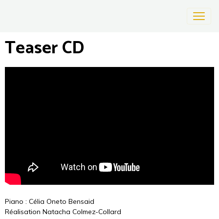
Teaser CD
Piano : Célia Oneto Bensaid
Réalisation Natacha Colmez-Collard