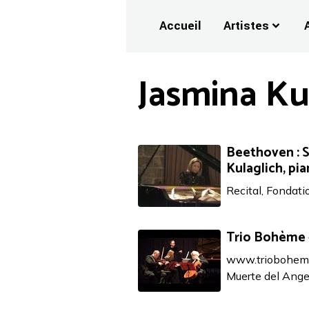
Accueil
Artistes
Jasmina Ku
Beethoven : S
Kulaglich, pi
Recital, Fondati
Trio Bohème -
www.trioboheme.c
Muerte del Angel