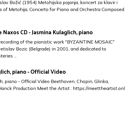
lav Božić (1954) Metohijska pojanja, koncert za klavir i
ts of Metohija, Concerto for Piano and Orchestra Composed
 Naxos CD - Jasmina Kulaglich, piano
recording of the pianistic work "BYZANTINE MOSAIC"
tislav Bozic (Belgrade) in 2001, and dedicated to
ries ...
ich, piano - Official Video
h, piano - Official Video Beethoven, Chopin, Glinka,
anck Production Meet the Artist : https://meettheartist.onl