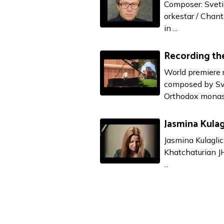
Composer: Svetis
orkestar / Chan
in ...
Recording the
World premiere 
composed by Sve
Orthodox monaste
Jasmina Kulagl
Jasmina Kulaglic
Khatchaturian JH
...