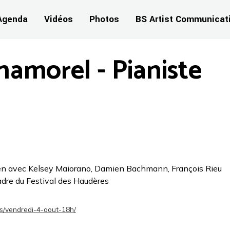
Agenda
Vidéos
Photos
BS Artist Communicat
hamorel - Pianiste
en avec Kelsey Maiorano, Damien Bachmann, François Rieu
dre du Festival des Haudères
ts/vendredi-4-aout-18h/