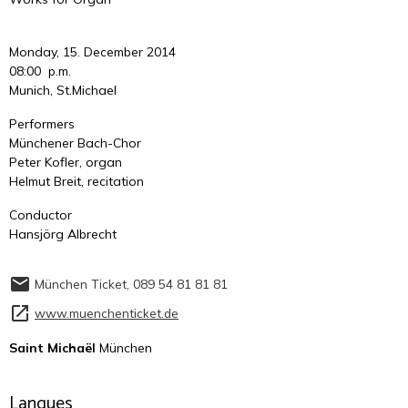
Monday, 15. December 2014
08:00 p.m.
Munich, St.Michael
Performers
Münchener Bach-Chor
Peter Kofler, organ
Helmut Breit, recitation
Conductor
Hansjörg Albrecht
München Ticket, 089 54 81 81 81
www.muenchenticket.de
Saint Michaël
München
Langues