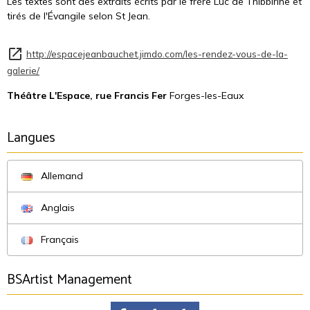
Les textes sont des extraits écrits par le frère Luc de Thibbirine et
tirés de l'Évangile selon St Jean.
http://espacejeanbauchet.jimdo.com/les-rendez-vous-de-la-
galerie/
Théâtre L'Espace, rue Francis Fer
Forges-les-Eaux
Langues
Allemand
Anglais
Français
BSArtist Management