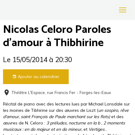
Nicolas Celoro Paroles
d'amour à Thibhirine
Le 15/05/2014
à 20:30
Ajouter au calendrier
Théâtre L'Espace, rue Francis Fer - Forges-les-Eaux
Récital de piano avec des lectures lues par
Michael Lonsdale sur
les moines de Tibhirine sur des
œ
uvres de Liszt (
un sospiro, rêve
d'amour, saint François de Paule marchant sur les flots)
et des
œ
uvres de N. Celoro :
3 préludes, nocturne en la b , 2 moments
musicaux : en do majeur et en do mineur,
et
Vertiges
...